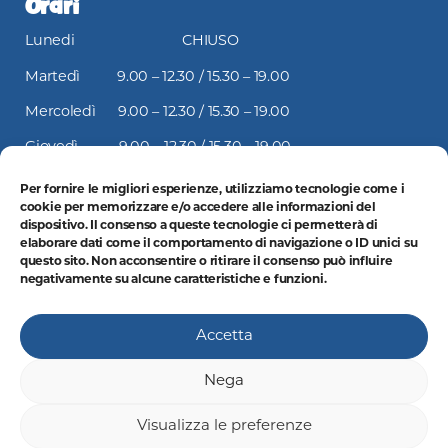
Orari
Lunedi CHIUSO
Martedì 9.00 – 12.30 / 15.30 – 19.00
Mercoledì 9.00 – 12.30 / 15.30 – 19.00
Giovedì 9.00 – 12.30 / 15.30 – 19.00
Venerdì 9.00 – 12.30 / 15.30 – 19.00
Per fornire le migliori esperienze, utilizziamo tecnologie come i
cookie per memorizzare e/o accedere alle informazioni del
Sabato 9.00 – 12.30 / 15.30 – 19.00
dispositivo. Il consenso a queste tecnologie ci permetterà di
elaborare dati come il comportamento di navigazione o ID unici su
Domenica CHIUSO
questo sito. Non acconsentire o ritirare il consenso può influire
negativamente su alcune caratteristiche e funzioni.
Accetta
P.Iva:
02825080043
| Iscritta al Registro Imprese di Cuneo al n.
02825080043
Nega
REA C.C.I.A.A. CN 239708
Capitale Sociale Sottoscritto e Interamente Versato: € 12.000,00
Visualizza le preferenze
© 2026 Bollati Giochinfanzia | Tutti i diritti sono riservati |
Privacy policy
|
Cookie policy